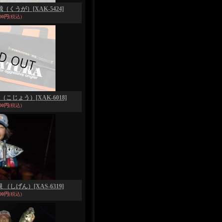
空我（くうが）
[XAK-5424]
800円
(税込)
弧丞（こじょう）
[XAK-6018]
800円
(税込)
至限 （しげん）
[XAS-6319]
900円
(税込)