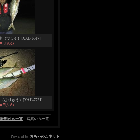
毘沙 （びしゃ）
[XAB-6517]
900円
(税込)
柳 （ひりゅう）
[XAH-7721]
400円
(税込)
説明付き一覧
写真のみ一覧
Powered by
おちゃのこネット